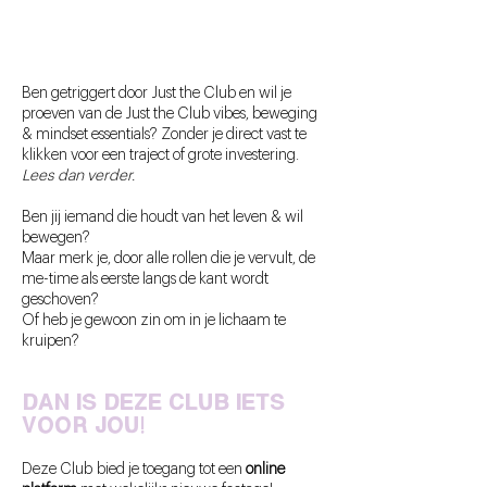
Ben getriggert door Just the Club en wil je
proeven van de Just the Club vibes, beweging
& mindset essentials? Zonder je direct vast te
klikken voor een traject of grote investering.
Lees dan verder.
Ben jij iemand die houdt van het leven & wil
bewegen?
Maar merk je, door alle rollen die je vervult, de
me-time als eerste langs de kant wordt
geschoven?
Of heb je gewoon zin om in je lichaam te
kruipen?
DAN IS deze club
IETS
VOOR JOU!
Deze Club
bied je toegang tot een
online