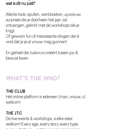
w
at is dit nu juist?
Allerlei tools, spullen, werkboeken,
spieleraii,
surprises die je doorheen het jaar zal
ontvangen, gelinkt met de workshops die je
krijgt.
Of gewoon fun of interessante dingen die ik
vind dat je je al vrouw mag gunnen!
En geheel die
balance
creëert tussen joy &
bewust leven.
WHAT’S THE WHO?
THE CLUB
Het online platform is iedereen (man, vrouw, x)
welkom!
THE JTC
De live events & workshops, is elke sister
welkom! Every age, every story, every type,