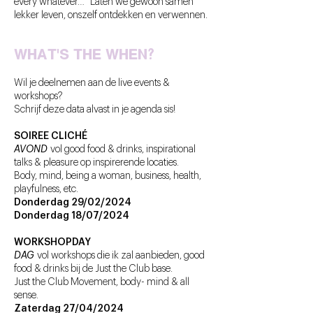
every whatever… Laten we gewoon samen
lekker leven, onszelf ontdekken en verwennen.
What's the when?
Wil je deelnemen aan de live events &
workshops?
Schrijf deze data alvast in je agenda sis!
SOIREE CLICHÉ
AVOND
vol good food & drinks, inspirational
talks & pleasure op inspirerende locaties.
Body, mind, being a woman, business, health,
playfulness, etc.
Donderdag 29/02/2024
Donderdag 18/07/2024
WORKSHOPDAY
DAG
vol workshops die ik zal aanbieden, good
food & drinks bij de Just the Club base.
Just the Club Movement, body- mind & all
sense.
Zaterdag 27/04/2024