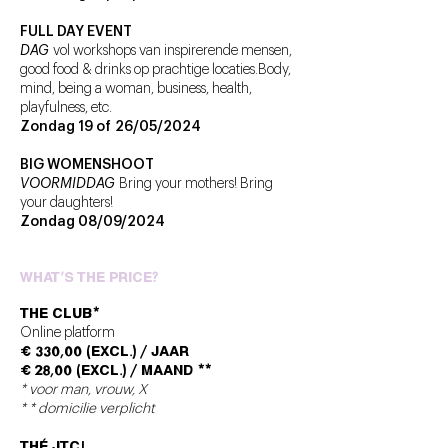
FULL DAY EVENT
DAG
vol workshops van inspirerende mensen,
good food & drinks op prachtige locaties.
Body,
mind, being a woman, business, health,
playfulness, etc.
Zondag 19 of
26/05/2024
BIG WOMENSHOOT
VOORMIDDAG
Bring your mothers! Bring
your daughters!
Zondag 08/09/2024
WHAT’S THE PRICE?
THE CLub*
Online platform
€ 330,00 (excl.) / Jaar
€ 28,00 (excl.) / maand **
* voor man, vrouw, X
* * domicilie verplicht
thé JTC!