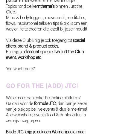
platform
met wekelijks nieuwe footage!
Topics rond de
kernthema's
binnen Just the
Club.
Mind & body triggers, movement, meditaties,
flows, inspirational talks en tips & tricks om een
way of life te creëren die jezelf bij jezelf houdt!
Via deze Club krijg je ook toegang tot
special
offers, brand & product codes.
En krijg je
discount
op elke
live Just the Club
event, workshop etc.
You want more?
go for the (ADD) jtc!
Wil je
meer dan enkel het online platform?
Ga dan voor de
formule JTC
, dan ben je zeker
van je plek op de live events & dus je me-time!
Alle workshops, events, food & drinks zitten in
de prijs inbegrepen.
Bij de JTC krijg je ook een Womanpack, maar